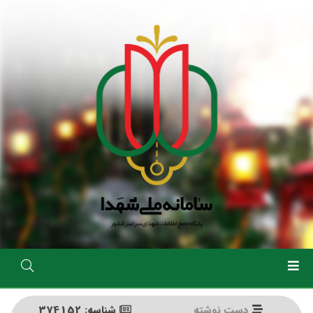
رفتن
به
محتوای
اصلی
دست نوشته
شناسه: 374152