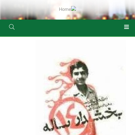
رفتن
به
محتوای
اصلی