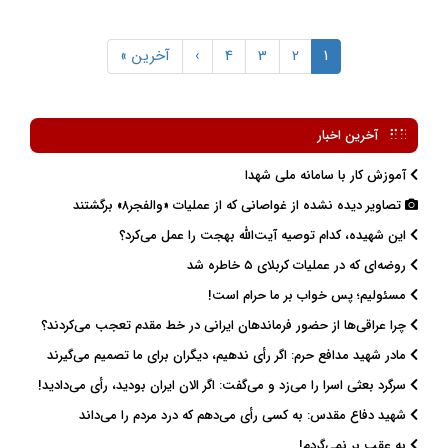
Pagination
1
2
صفحه
Page
3
Page
4
Page
›
Next
Last
آخرین »
جاری
page
page
آخرین اخبار
آموزش کار با سامانه ملی شهدا
تصاویر دیده نشده از غواصانی که از عملیات «والفجر۸» برگشتند
این شهیده، کدام توصیه آیت‌الله بهجت را عمل می‌کرد؟
روضه‌ای که در عملیات کربلای ۵ خاطره شد
مسئولیم؛ پس خواب بر ما حرام است!
چرا عراقی‌ها از حضور فرماندهان ایرانی در خط مقدم تعجب می‌کردند؟
مادر شهید مدافع حرم: اگر رأی ندهیم، دیگران برای ما تصمیم می‌گیرند
سرگرد بعثی اسرا را می‌زد و می‌گفت: اگر الان ایران بودید، رأی می‌دادید!
شهید دفاع مقدس: به کسی رأی می‌دهم که درد مردم را می‌داند
به عقب بر نمی‌گردم!