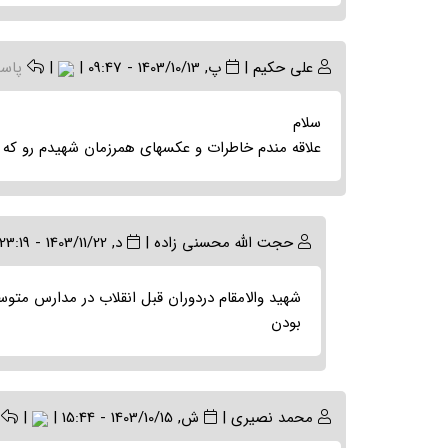
علی حکیم
|
پ, 1403/10/13 - 09:47
|
|
پاس
سلام
علاقه مندم خاطرات و عکسهای همرزمان شهیدم رو که ح
In
حجت الله محسنی زاده
|
د, 1403/11/22 - 23:19
reply
to
شهید والامقام دردوران قبل انقلاب در مدارس متوس
(بدون
بودن
موضوع)
by
علی
حکیم
محمد نصیری
|
ش, 1403/10/15 - 15:44
|
|