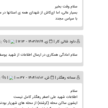
سلام وقت بخیر
بسیار عالی، اما ای‌کاش از شهدای همه ی استانها در س
با سپاس مجدد
داود شالی کار
|
ی, 1403/12/19 - 12:13
|
|
پ
سلام امادگی همکاری در ارسال اطلاعات از شهید یوسف 
سمانه رهگذر
|
ش, 1404/01/02 - 00:37
|
|
پ
سلام
اطلاعات شهید علی اصغر رهگذر کامل نیست
ایشون ساکن محله (کرشته) از محله های شهریار بودند 