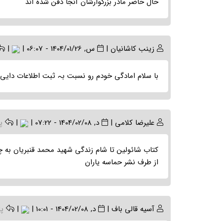
حال حاضر مادر بزرگوارشان آنجا دفن شده اند
زینب کاشانیان
|
س, 1404/01/26 - 06:07
|
|
با سلام امادگی خودم رو نسبت بہ ثبت اطلاعات دایی 
علیرضا کلامی
|
د, 1404/02/08 - 07:22
|
|
پ
کتاب شائولین تا شام زندگی شهید محمد قنبریان به 
از طرف نشر حماسه یاران
آسیه قالی باف
|
د, 1404/02/08 - 10:01
|
|
پ