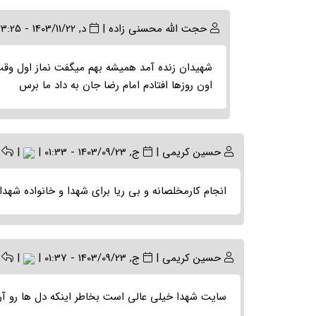
In
حجت الله محسنی زاده
|
د, 1403/11/22 - 23:25
reply
to
شهیدان زنده آمد همیشه بهم میگفت نماز اول وقت
(بدون
اون روزها افتادم امام رضا جان به داد ما برس
موضوع)
by
سیده
ام
حسین کریمی
|
ج, 1403/09/23 - 01:33
|
|
البنین…
انجام کارمخلصانه و بی ریا برای شهدا و خانواده شهدا
حسین کریمی
|
ج, 1403/09/23 - 01:37
|
|
سایت شهدا خیلی عالی است بخاطر اینکه دل ها رو آر