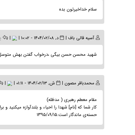
سلام خداخیرتون بده
آسیه قالی باف
|
د, 1404/02/08 - 10:02
|
|
پ
شهید محسن حسن بیگی ،درخواب گفتن بهش متوسل ب
محمدباقر مصون
|
ش, 1404/02/13 - 01:11
|
|
مقام معطم رهبری ( مدظله)
کار شما که [نام] شهدا را احیاء و بلندآوازه میکنید و 
حسنه‌ی ماندگار است.۱۳۹۵/۰۹/۱۵