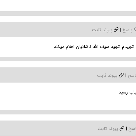
پاسخ
|
پیوند ثابت
شھہدم شھید سیف اللہ کاشانیان اعلام میکنم
اسخ
|
پیوند ثابت
چاپ رسید
اسخ
|
پیوند ثابت