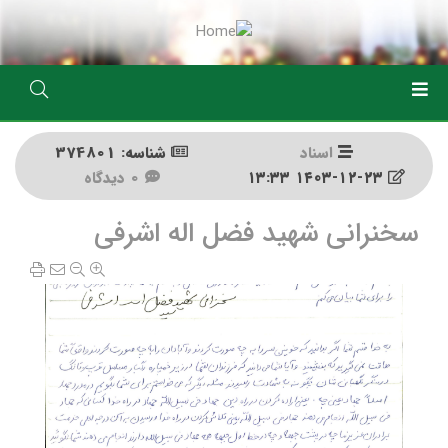
رفتن
به
محتوای
اصلی
اسناد
شناسه: 374801
۱۴۰۳-۱۲-۲۳ ۱۳:۳۳
0 دیدگاه
سخنرانی شهید فضل اله اشرفی