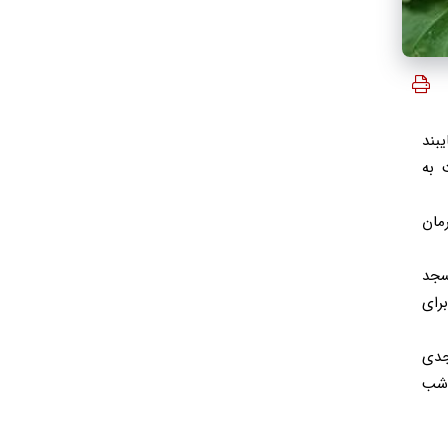
بند
 به
 کرمان
سجد
رای
جدی
 شب