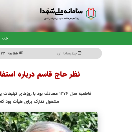
رفتن
به
محتوای
اصلی
خانه
چندرسانه ای
شناسه: 345072
نظر حاج قاسم درباره استفا
فاطمیه سال ۱۳۷۶ مصادف بود با روزه
مشغول تدارک برای هیأت بود که 