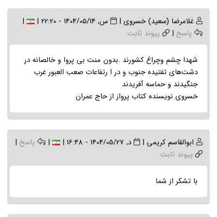
غلامرضا (سعید) خسروی
|
س, 1404/05/14 - 22:20
|
|
پاسخ
|
پیوند ثابت
شهدا چشم و‌چراغ کشورند .بدون منت بی پروا و خالصانه در
دشت‌های تفتیده جنوب و در ا رتفاعات صعب العبور غرب
جنگیدند و حماسه آفریدند
خسروی نویسنده کتاب پرواز از حاج عمران
ابوالقاسم کریمی
|
د, 1404/05/27 - 16:48
|
|
پاسخ
|
پیوند ثابت
با تشکر از شما