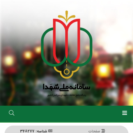
رفتن
به
محتوای
اصلی
صفحات
شناسه: 348277