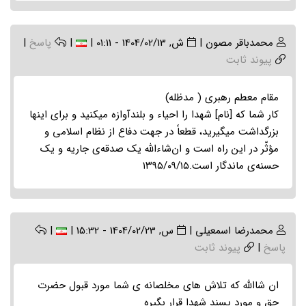
محمدباقر مصون
|
ش, 1404/02/13 - 01:11
|
|
پاسخ
|
پیوند ثابت
مقام معطم رهبری ( مدظله)
کار شما که [نام] شهدا را احیاء و بلندآوازه میکنید و برای اینها
بزرگداشت میگیرید، قطعاً در جهت دفاع از نظام اسلامی و
مؤثّر در این راه است و ان‌شاءالله یک صدقه‌ی جاریه و یک
حسنه‌ی ماندگار است.۱۳۹۵/۰۹/۱۵
محمدرضا اسمعیلی
|
س, 1404/02/23 - 15:32
|
|
پاسخ
|
پیوند ثابت
ان شاالله که تلاش های مخلصانه ی شما مورد قبول حضرت
حق و مورد پسند شهدا قرار بگیره