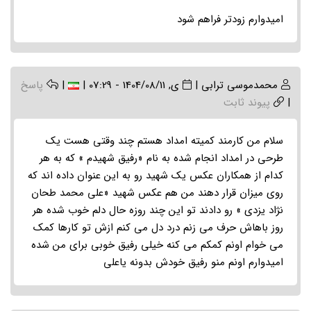
امیدوارم زودتر فراهم شود
محمدموسی ترابی
|
ی, 1404/08/11 - 07:29
|
|
پاسخ
|
پیوند ثابت
سلام من کارمند کمیته امداد هستم چند وقتی هست یک
طرحی در امداد انجام شده به نام «رفیق شهیدم » که به هر
کدام از همکاران عکس یک شهید رو به این عنوان داده اند که
روی میزان قرار دهند من هم عکس شهید «علی محمد طحان
نژاد یزدی » رو دادند تو این چند روزه حال دلم خوب شده هر
روز باهاش حرف می زنم درد دل می کنم ازش تو کارها کمک
می خوام اونم کمکم می کنه خیلی رفیق خوبی برای من شده
امیدوارم اونم منو رفیق خودش بدونه یاعلی