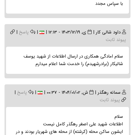
با سپاس مجدد
داود شالی کار
|
ی, 1403/12/19 - 12:13
|
|
پاسخ
|
پیوند ثابت
سلام امادگی همکاری در ارسال اطلاعات از شهید یوسف
شالیکار (برادرشهیدم) را خدمت شما اعلام میدارم
سمانه رهگذر
|
ش, 1404/01/02 - 00:37
|
|
پاسخ
|
پیوند ثابت
سلام
اطلاعات شهید علی اصغر رهگذر کامل نیست
ایشون ساکن محله (کرشته) از محله های شهریار بودند و در