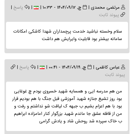
مرتضی محمدی
|
چ, 1404/09/12 - 10:33
|
|
پاسخ
|
پیوند ثابت
سلام وخسته نباشید خدمت پرچمداران شهدا کاشکی امکانات
سامانه بیشتر بود قابلیت وایرایش هم داشت
عباس کاظمی
|
چ, 1404/09/19 - 00:41
|
|
پاسخ
|
پیوند ثابت
من هم مدرسه ایی و همسایه شهید خسروی بودم چ غوغایی
بود روز تشیع جنازه شهید آموزشی قبل جنگ با هم بودیم قرار
بود با هم اعزام بشیم ب جبهه ک لیاقت شو نداشتم و رفت و
من از قافله عشق جا ماندم شهید بزرگوار کنار امامزاده ابراهیم
ب خاک سپرده شد روحش شاد و یادش گرامی