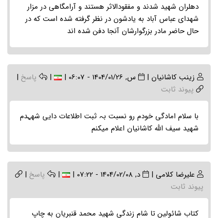
دهلران شهید شدند و مفقودالاثر هستند و آرامگاهی در مزار
شهدای عباس آباد به یادشون در نظر گرفته شده است که در
حال حاضر مادر بزرگوارشان آنجا دفن شده اند
زینب کاشانیان
|
س, 1404/01/26 - 06:07
|
|
پاسخ
|
پیوند ثابت
با سلام امادگی خودم رو نسبت بہ ثبت اطلاعات دایی شھہدم
شھید سیف اللہ کاشانیان اعلام میکنم
علیرضا کلامی
|
د, 1404/02/08 - 07:22
|
|
پاسخ
|
پیوند ثابت
کتاب شائولین تا شام زندگی شهید محمد قنبریان به چاپ