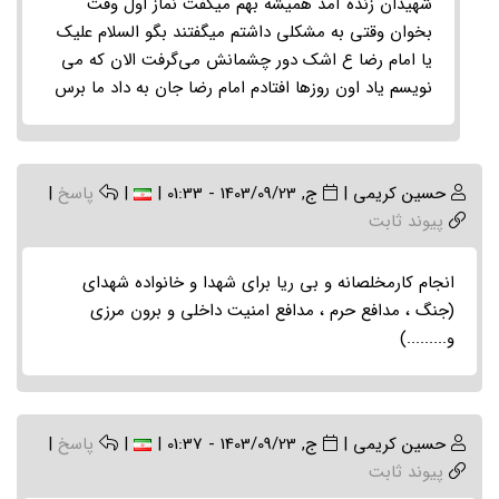
شهیدان زنده آمد همیشه بهم میگفت نماز اول وقت
موضوع)
بخوان وقتی به مشکلی داشتم میگفتند بگو السلام علیک
by
یا امام رضا ع اشک دور چشمانش می‌گرفت الان که می
سیده
نویسم یاد اون روزها افتادم امام رضا جان به داد ما برس
ام
البنین…
حسین کریمی
|
ج, 1403/09/23 - 01:33
|
|
پاسخ
|
پیوند ثابت
انجام کارمخلصانه و بی ریا برای شهدا و خانواده شهدای
(جنگ ، مدافع حرم ، مدافع امنیت داخلی و برون مرزی
و.........)
حسین کریمی
|
ج, 1403/09/23 - 01:37
|
|
پاسخ
|
پیوند ثابت