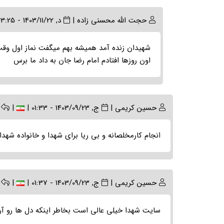
In
حجت الله محسنی زاده
|
د, 1403/11/22 - 23:25
reply
to
شهیدان زنده آمد همیشه بهم میگفت نماز اول وقت
(بدون
اون روزها افتادم امام رضا جان به داد ما برس
موضوع)
by
سیده
ام
حسین کریمی
|
ج, 1403/09/23 - 01:33
|
|
البنین…
انجام کارمخلصانه و بی ریا برای شهدا و خانواده شهدا
حسین کریمی
|
ج, 1403/09/23 - 01:37
|
|
سایت شهدا خیلی عالی است بخاطر اینکه دل ها رو آر