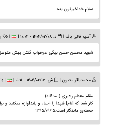
سلام خداخیرتون بده
آسیه قالی باف
|
د, 1404/02/08 - 10:02
|
|
پ
شهید محسن حسن بیگی ،درخواب گفتن بهش متوسل ب
محمدباقر مصون
|
ش, 1404/02/13 - 01:11
|
|
مقام معطم رهبری ( مدظله)
کار شما که [نام] شهدا را احیاء و بلندآوازه میکنید و 
حسنه‌ی ماندگار است.۱۳۹۵/۰۹/۱۵