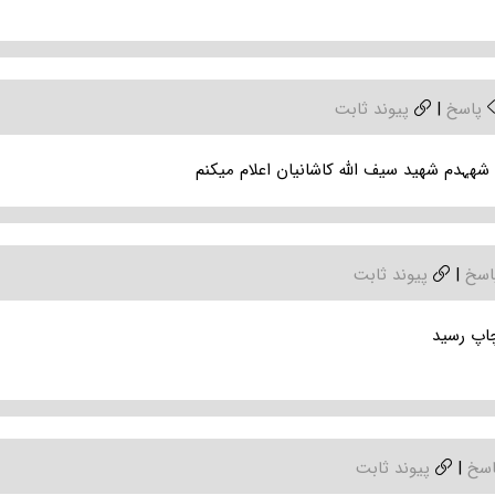
پاسخ
|
پیوند ثابت
شھہدم شھید سیف اللہ کاشانیان اعلام میکنم
اسخ
|
پیوند ثابت
چاپ رسید
اسخ
|
پیوند ثابت