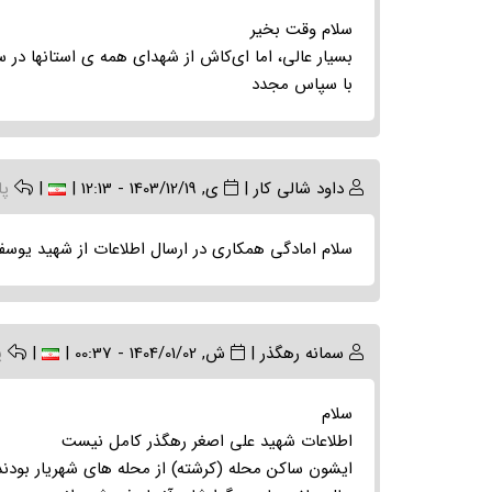
سلام وقت بخیر
بسیار عالی، اما ای‌کاش از شهدای همه ی استانها در س
با سپاس مجدد
داود شالی کار
|
ی, 1403/12/19 - 12:13
|
|
پ
سلام امادگی همکاری در ارسال اطلاعات از شهید یوسف 
سمانه رهگذر
|
ش, 1404/01/02 - 00:37
|
|
پ
سلام
اطلاعات شهید علی اصغر رهگذر کامل نیست
ایشون ساکن محله (کرشته) از محله های شهریار بودند 