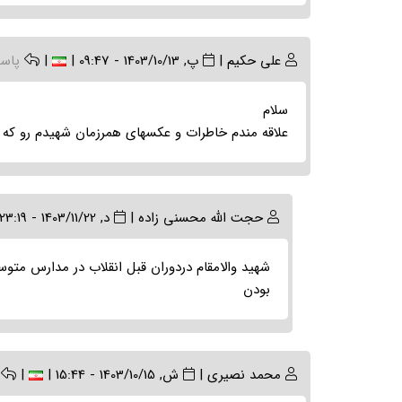
علی حکیم
|
پ, 1403/10/13 - 09:47
|
|
پاس
سلام
علاقه مندم خاطرات و عکسهای همرزمان شهیدم رو که ح
In
حجت الله محسنی زاده
|
د, 1403/11/22 - 23:19
reply
to
شهید والامقام دردوران قبل انقلاب در مدارس متوس
(بدون
بودن
موضوع)
by
علی
حکیم
محمد نصیری
|
ش, 1403/10/15 - 15:44
|
|