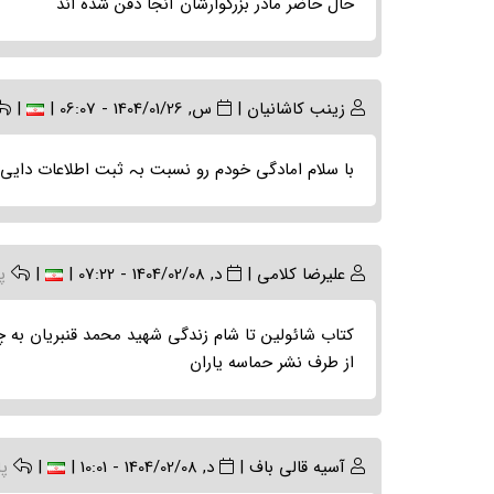
حال حاضر مادر بزرگوارشان آنجا دفن شده اند
زینب کاشانیان
|
س, 1404/01/26 - 06:07
|
|
با سلام امادگی خودم رو نسبت بہ ثبت اطلاعات دایی 
علیرضا کلامی
|
د, 1404/02/08 - 07:22
|
|
پ
کتاب شائولین تا شام زندگی شهید محمد قنبریان به 
از طرف نشر حماسه یاران
آسیه قالی باف
|
د, 1404/02/08 - 10:01
|
|
پ