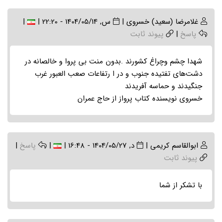
غلامرضا (سعید) خسروی
|
س, 1404/05/14 - 22:20
|
|
پاسخ
|
پیوند ثابت
شهدا چشم و‌چراغ کشورند .بدون منت بی پروا و خالصانه در
دشت‌های تفتیده جنوب و در ا رتفاعات صعب العبور غرب
جنگیدند و حماسه آفریدند
خسروی نویسنده کتاب پرواز از حاج عمران
ابوالقاسم کریمی
|
د, 1404/05/27 - 16:48
|
|
پاسخ
|
پیوند ثابت
با تشکر از شما