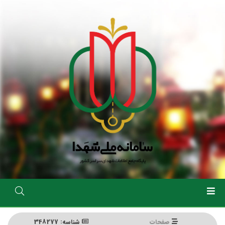
رفتن
به
محتوای
اصلی
صفحات
شناسه: 348277