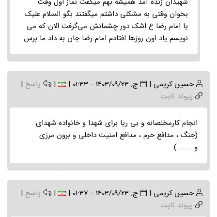
شهیدان زنده آمد همیشه بهم میگفت نماز اول وقت
موضوع)
بخوان وقتی به مشکلی داشتم میگفتند بگو السلام علیک
by
یا امام رضا ع اشک دور چشمانش می‌گرفت الان که می
سیده
نویسم یاد اون روزها افتادم امام رضا جان به داد ما برس
ام
البنین…
حسین کریمی
|
ج, 1403/09/23 - 01:33
|
|
پاسخ
|
پیوند ثابت
انجام کارمخلصانه و بی ریا برای شهدا و خانواده شهدای
(جنگ ، مدافع حرم ، مدافع امنیت داخلی و برون مرزی
و.........)
حسین کریمی
|
ج, 1403/09/23 - 01:37
|
|
پاسخ
|
پیوند ثابت