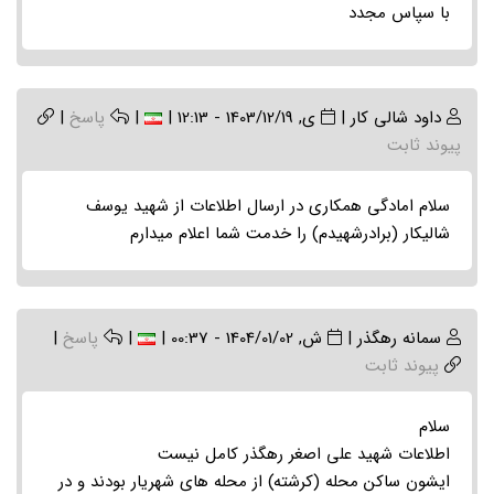
با سپاس مجدد
داود شالی کار
|
ی, 1403/12/19 - 12:13
|
|
پاسخ
|
پیوند ثابت
سلام امادگی همکاری در ارسال اطلاعات از شهید یوسف
شالیکار (برادرشهیدم) را خدمت شما اعلام میدارم
سمانه رهگذر
|
ش, 1404/01/02 - 00:37
|
|
پاسخ
|
پیوند ثابت
سلام
اطلاعات شهید علی اصغر رهگذر کامل نیست
ایشون ساکن محله (کرشته) از محله های شهریار بودند و در