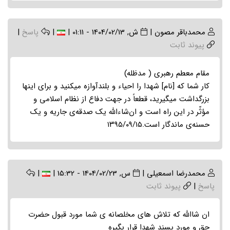
محمدباقر مصون
|
ش, 1404/02/13 - 01:11
|
|
پاسخ
|
پیوند ثابت
مقام معطم رهبری ( مدظله)
کار شما که [نام] شهدا را احیاء و بلندآوازه میکنید و برای اینها
بزرگداشت میگیرید، قطعاً در جهت دفاع از نظام اسلامی و
مؤثّر در این راه است و ان‌شاءالله یک صدقه‌ی جاریه و یک
حسنه‌ی ماندگار است.۱۳۹۵/۰۹/۱۵
محمدرضا اسمعیلی
|
س, 1404/02/23 - 15:32
|
|
پاسخ
|
پیوند ثابت
ان شاالله که تلاش های مخلصانه ی شما مورد قبول حضرت
حق و مورد پسند شهدا قرار بگیره