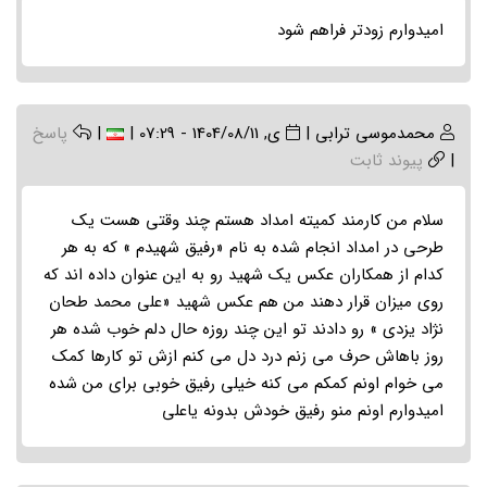
امیدوارم زودتر فراهم شود
محمدموسی ترابی
|
ی, 1404/08/11 - 07:29
|
|
پاسخ
|
پیوند ثابت
سلام من کارمند کمیته امداد هستم چند وقتی هست یک
طرحی در امداد انجام شده به نام «رفیق شهیدم » که به هر
کدام از همکاران عکس یک شهید رو به این عنوان داده اند که
روی میزان قرار دهند من هم عکس شهید «علی محمد طحان
نژاد یزدی » رو دادند تو این چند روزه حال دلم خوب شده هر
روز باهاش حرف می زنم درد دل می کنم ازش تو کارها کمک
می خوام اونم کمکم می کنه خیلی رفیق خوبی برای من شده
امیدوارم اونم منو رفیق خودش بدونه یاعلی