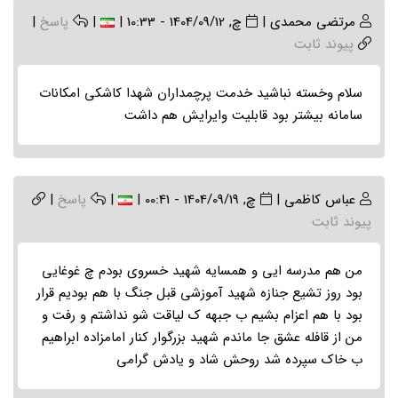
مرتضی محمدی
|
چ, 1404/09/12 - 10:33
|
|
پاسخ
|
پیوند ثابت
سلام وخسته نباشید خدمت پرچمداران شهدا کاشکی امکانات
سامانه بیشتر بود قابلیت وایرایش هم داشت
عباس کاظمی
|
چ, 1404/09/19 - 00:41
|
|
پاسخ
|
پیوند ثابت
من هم مدرسه ایی و همسایه شهید خسروی بودم چ غوغایی
بود روز تشیع جنازه شهید آموزشی قبل جنگ با هم بودیم قرار
بود با هم اعزام بشیم ب جبهه ک لیاقت شو نداشتم و رفت و
من از قافله عشق جا ماندم شهید بزرگوار کنار امامزاده ابراهیم
ب خاک سپرده شد روحش شاد و یادش گرامی