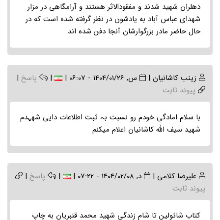
دهلران شهید شدند و مفقودالاثر هستند و آرامگاهی در مزار
شهدای عباس آباد به یادشون در نظر گرفته شده است که در
حال حاضر مادر بزرگوارشان آنجا دفن شده اند
زینب کاشانیان
|
س, 1404/01/26 - 06:07
|
|
پاسخ
|
پیوند ثابت
با سلام امادگی خودم رو نسبت بہ ثبت اطلاعات دایی شھہدم
شھید سیف اللہ کاشانیان اعلام میکنم
علیرضا کلامی
|
د, 1404/02/08 - 07:22
|
|
پاسخ
|
پیوند ثابت
کتاب شائولین تا شام زندگی شهید محمد قنبریان به چاپ